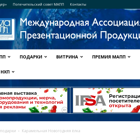
дер»
Попечительский совет МАПП
Контакты
ПП
ПОДАРКИ
ВИТРИНА
ПРЕМИЯ МАПП
Ассоциация
НХП
МАПП
 подарки
Карамельная Новогодняя ёлка