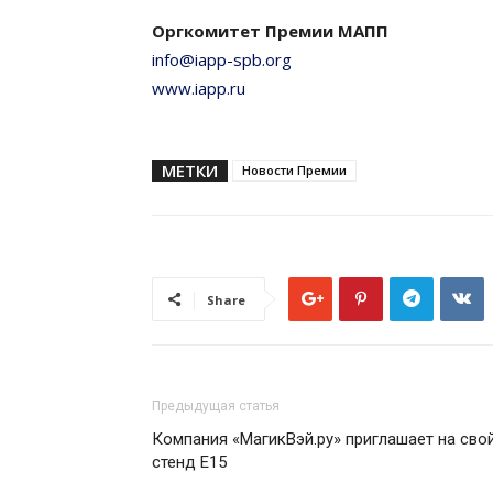
Оргкомитет Премии МАПП
info@iapp-spb.org
www.iapp.ru
МЕТКИ
Новости Премии
Share
Предыдущая статья
Компания «МагикВэй.ру» приглашает на сво
стенд Е15