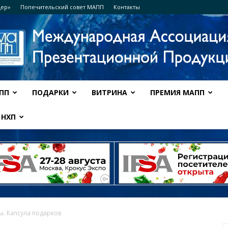
дер»
Попечительский совет МАПП
Контакты
ПП
ПОДАРКИ
ВИТРИНА
ПРЕМИЯ МАПП
Ассоциация
НХП
МАПП
ы. Капсула подарков