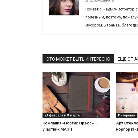
http://www.iapp.ru
Привет! Я - администратор 
полезным, поэтому, пожалу
мусором. Заранее, благода
ЭТО МОЖЕТ БЫТЬ ИНТЕРЕСНО
ЕЩЕ ОТ 
23 февраля и 8 марта
Интервью
Компания «Норгис Пресс» —
Арт Стекл
участник МАПП
корпорати