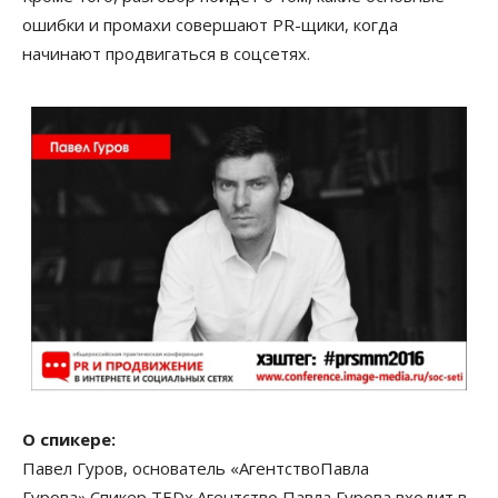
ошибки и промахи совершают PR-щики, когда
начинают продвигаться в соцсетях.
О спикере:
Павел Гуров, основатель «АгентствоПавла
Гурова».Спикер TEDx.Агентство Павла Гурова входит в