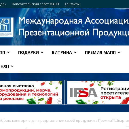
дер»
Попечительский совет МАПП
Контакты
ПП
ПОДАРКИ
ВИТРИНА
ПРЕМИЯ МАПП
Ассоциация
НХП
МАПП
ыбрать категорию для представления своей продукции в Премии? Шпаргалк