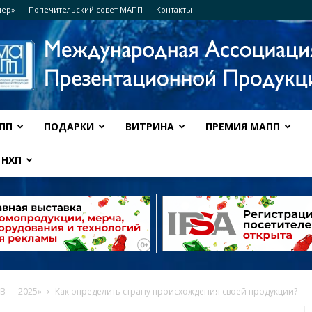
дер»
Попечительский совет МАПП
Контакты
ПП
ПОДАРКИ
ВИТРИНА
ПРЕМИЯ МАПП
Ассоциация
НХП
МАПП
В — 2025»
Как определить страну происхождения своей продукции?