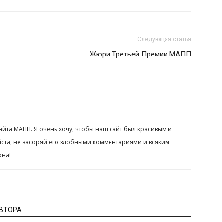
Следующая статья
Жюри Третьей Премии МАПП
сайта МАПП. Я очень хочу, чтобы наш сайт был красивым и
йста, не засоряй его злобными комментариями и всяким
рна!
АВТОРА