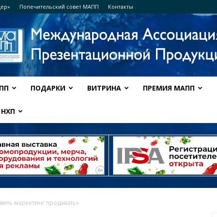
дер»
Попечительский совет МАПП
Контакты
ПП
ПОДАРКИ
ВИТРИНА
ПРЕМИЯ МАПП
Ассоциация
НХП
МАПП
авить маркетинг продавать»