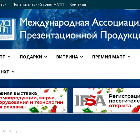
дер»
Попечительский совет МАПП
Контакты
ПП
ПОДАРКИ
ВИТРИНА
ПРЕМИЯ МАПП
Ассоциация
НХП
МАПП
ь на толпу