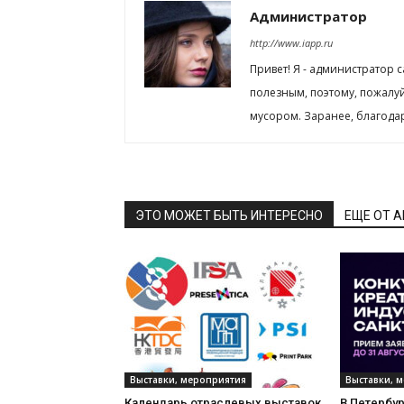
Администратор
http://www.iapp.ru
Привет! Я - администратор 
полезным, поэтому, пожалу
мусором. Заранее, благода
ЭТО МОЖЕТ БЫТЬ ИНТЕРЕСНО
ЕЩЕ ОТ 
Выставки, мероприятия
Выставки, 
Календарь отраслевых выставок
В Петербу