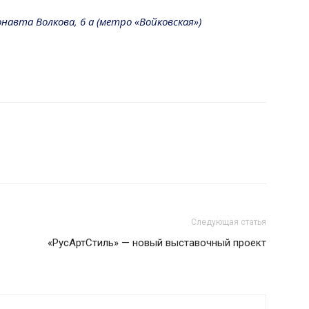
онавта Волкова, 6 а (метро «Войковская»)
Следующая статья
«РусАртСтиль» — новый выставочный проект