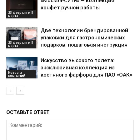
«Москва-Сити» — коллекция
конфет ручной работы
23 февраля и 8
марта
Две технологии брендированной
упаковки для гастрономических
23 февраля и 8
подарков: пошаговая инструкция
марта
Искусство высокого полета:
эксклюзивная коллекция из
Новости
костяного фарфора для ПАО «ОАК»
компаний
ОСТАВЬТЕ ОТВЕТ