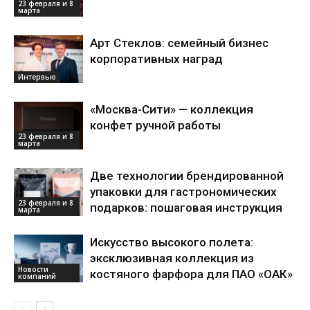
23 февраля и 8
марта
Арт Стеклов: семейный бизнес
корпоративных наград
Интервью
«Москва-Сити» — коллекция
конфет ручной работы
23 февраля и 8
марта
Две технологии брендированной
упаковки для гастрономических
23 февраля и 8
подарков: пошаговая инструкция
марта
Искусство высокого полета:
эксклюзивная коллекция из
Новости
костяного фарфора для ПАО «ОАК»
компаний