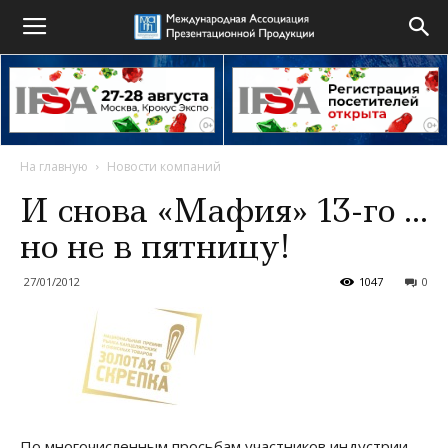
На главную
Новости компаний
И снова «Мафия» 13-го …
но не в пятницу!
27/01/2012
1047
0
По многочисленным просьбам участников индустрии,