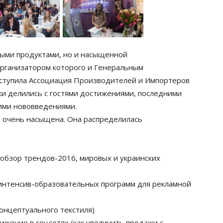
овыми продуктами, но и насыщенной
организатором которого и Генеральным
ступила Ассоциация Производителей и Импортеров
и делились с гостями достижениями, последними
ими нововведениями.
 очень насыщена. Она распределилась
обзор трендов-2016, мировых и украинских
интенсив-образовательных программ для рекламной
онцептуального текстиля)
вижение в соцсетях (как увеличить продажи с