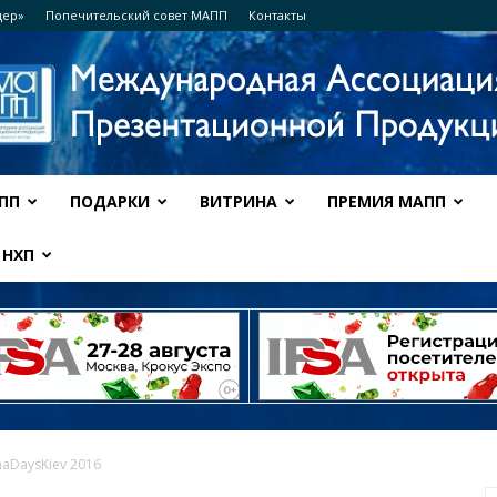
дер»
Попечительский совет МАПП
Контакты
ПП
ПОДАРКИ
ВИТРИНА
ПРЕМИЯ МАПП
Ассоциация
НХП
МАПП
aDaysKiev 2016