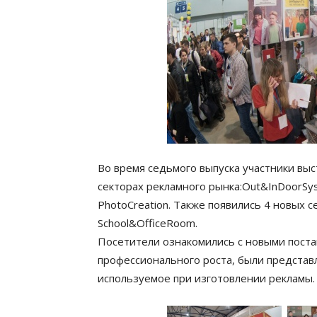
Во время седьмого выпуска участники вы
секторах рекламного рынка:Out&InDoorSyst
PhotoCreation. Также появились 4 новых се
School&OfficeRoom.
Посетители ознакомились с новыми пост
профессионального роста, были предста
используемое при изготовлении рекламы.