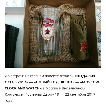
До встречи на главном проекте отрасли
«ПОДАРКИ.
ОСЕНЬ 2017» — «НОВЫЙ ГОД ЭКСПО» — «MOSCOW
CLOCK AND WATCH»
в Москве в Выставочном
Комплексе «Гостиный Двор» 19 — 22 сентября 2017
года!