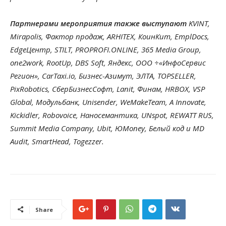
Партнерами мероприятия также выступают
KVINT,
Mirapolis, Фактор продаж, ARHITEX, КоинКит, EmplDocs,
EdgeЦентр, STILT, PROPROFI.ONLINE, 365 Media Group,
one2work, RootUp, DBS Soft, Яндекс, ООО ÷«ИнфоСервис
Регион», CarTaxi.io, Бизнес-Азимут, ЭЛТА, TOPSELLER,
PixRobotics, СберБизнесСофт, Lanit, Финам, HRBOX, VSP
Global, Модульбанк, Unisender, WeMakeTeam, A Innovate,
Kickidler, Robovoice, Наносемантика, UNspot, REWATT RUS,
Summit Media Company, Ubit, ЮMoney, Белый код и MD
Audit, SmartHead, Togezzer.
Share