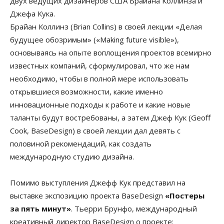
двух ведущих дизайнеров США Брайана Коллинза и
Джефа Кука.
Брайан Коллинз (Brian Collins) в своей лекции «Делая
будущее обозримым» («Making future visible»),
основываясь на опыте воплощения проектов всемирно
известных компаний, сформулировал, что же нам
необходимо, чтобы в полной мере использовать
открывшиеся возможности, какие именно
инновационные подходы к работе и какие новые
таланты будут востребованы, а затем Джеф Кук (Geoff
Cook, BaseDesign) в своей лекции дал девять с
половиной рекомендаций, как создать
международную студию дизайна.
Помимо выступления Джефф Кук представил на
выставке экспозицию проекта BaseDesign
«Постеры
за пять минут»
. Тьерри Брунфо, международный
креативный директор BaseDesign о проекте: