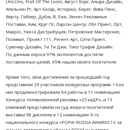
Umi.Cms, Fruit Of The Loom, Август Борг, Альфа-Дизайн,
Апельсин Рг, Арт Базар, Астериск, Берег, Вива Пенс,
Вирту, Гейзер, Дубль В, Еже, Зенон-Рекламные
Поставки, Ким, Круг ГК, Ларсон Центр; Лбл Принт, Лрт,
Макрос, Нисса Дистрибуция, Петровские Мастерские,
Полимат, Проект 111, Регент-Арт, Сити Принт,
Сувенир-Дизайн, Ти Ти Джи, Типо График Дизайн.
По данным опроса 97% экспонентов достигли
поставленных целей, 95% нашли своего посетителя.
Кроме того, свои достижения за прошедший год
представили 29 участников конкурсных программ: 14 из
них продемонстрировали 64 работы в 11 номинациях
Конкурса телевизионной рекламы «25 каДР», и 15
компаний представили на суд жюри и посетителей
выставки 98 дисплеев в 12 номинациях 9-го
национального конкурса «POPAI RUSSIA AWARDS.13 за
лучшие достижения в области POSM индустрии».