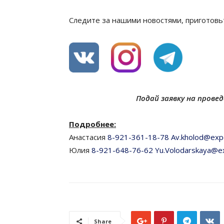
Следите за нашими новостями, приготовь
Подай заявку на прове
Подробнее:
Анастасия
8-921-361-18-78
Av
.
kholod
@
exp
Юлия
8-921-648-76-62
Yu
.
Volodarskaya
@
e
Share