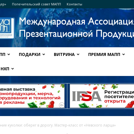
дер»
Попечительский совет МАПП
Контакты
ПП
ПОДАРКИ
ВИТРИНА
ПРЕМИЯ МАПП
Ассоциация
НХП
МАПП
ние куколки: оберег в дорогу. Мастер-класс от «Невского ларца»