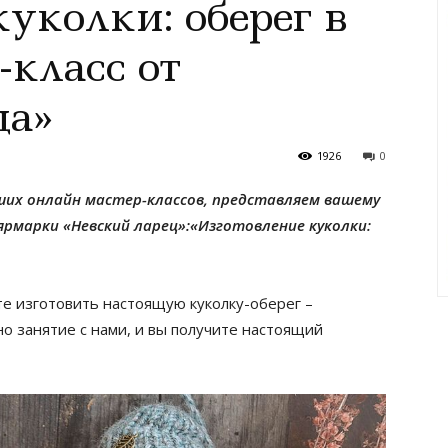
уколки: оберег в
-класс от
ца»
1926
0
их онлайн мастер-классов
,
представляем вашему
ярмарки «Невский ларец»
:
«Изготовление куколки:
те изготовить настоящую куколку-оберег –
н
о занятие
с нами, и вы получите настоящий