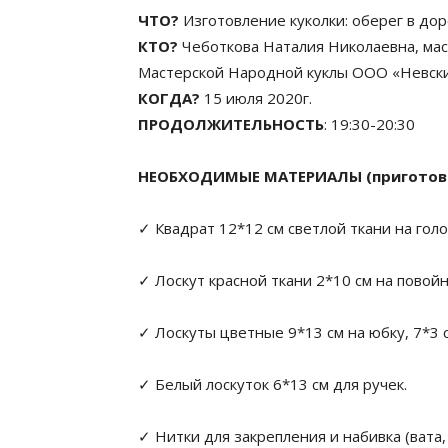
ЧТО?
Изготовление куколки: оберег в дор
КТО?
Чеботкова Наталия Николаевна, мас
Мастерской Народной куклы ООО «Невски
КОГДА?
15 июля 2020г.
ПРОДОЛЖИТЕЛЬНОСТЬ
: 19:30-20:30
НЕОБХОДИМЫЕ МАТЕРИАЛЫ (приготовь
✓
Квадрат 12*12 см светлой ткани на голо
✓
Лоскут красной ткани 2*10 см на повойн
✓
Лоскуты цветные 9*13 см на юбку, 7*3 с
✓
Б
елый лоскуток 6*13 см для ручек
.
✓
Нитки для закрепления и набивка (вата,