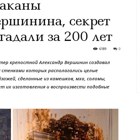
таканы
ершинина, секрет
гадали за 200 лет
6189
0
стер крепостной Александр Вершинин создавал
у стенками которых располагались целые
зажей, сделанные из камешков, мха, соломы,
ет их изготовления и воспроизвести подобные