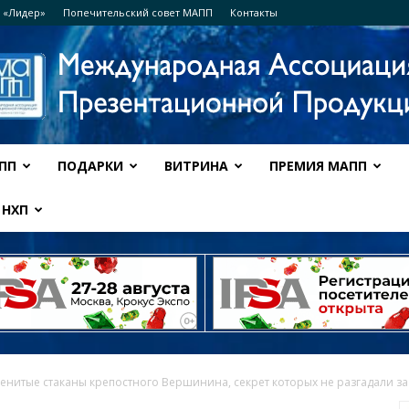
 «Лидер»
Попечительский совет МАПП
Контакты
ПП
ПОДАРКИ
ВИТРИНА
ПРЕМИЯ МАПП
Ассоциация
НХП
МАПП
енитые стаканы крепостного Вершинина, секрет которых не разгадали за 