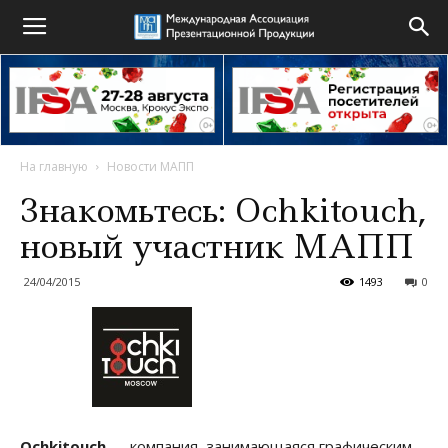
На главную
Новости МАПП
Знакомьтесь: Ochkitouch,
новый участник МАПП
24/04/2015
1493
0
Ochkitouch
— компания, занимающаяся графическим