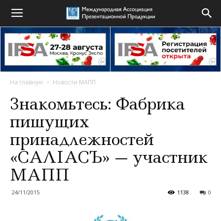
На главную
Новости МАПП
Знакомьтесь: Фабрика
пишущих
принадлежностей
«САЛIАСЪ» — участник
МАПП
24/11/2015
1138
0