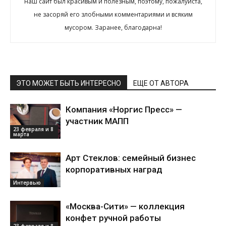
наш сайт был красивым и полезным, поэтому, пожалуйста,
не засоряй его злобными комментариями и всяким
мусором. Заранее, благодарна!
ЭТО МОЖЕТ БЫТЬ ИНТЕРЕСНО
ЕЩЕ ОТ АВТОРА
Компания «Норгис Пресс» —
участник МАПП
23 февраля и 8
марта
Арт Стеклов: семейный бизнес
корпоративных наград
Интервью
«Москва-Сити» — коллекция
конфет ручной работы
23 февраля и 8