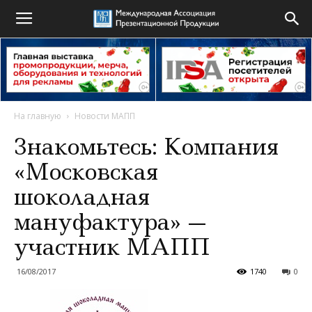
На главную
Новости МАПП
Знакомьтесь: Компания
«Московская
шоколадная
мануфактура» —
участник МАПП
16/08/2017
1740
0