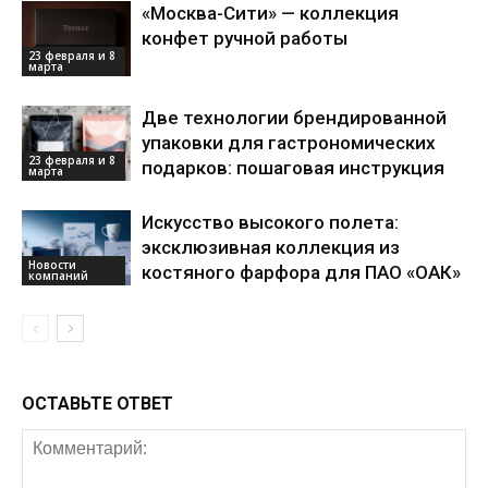
«Москва-Сити» — коллекция
конфет ручной работы
23 февраля и 8
марта
Две технологии брендированной
упаковки для гастрономических
23 февраля и 8
подарков: пошаговая инструкция
марта
Искусство высокого полета:
эксклюзивная коллекция из
Новости
костяного фарфора для ПАО «ОАК»
компаний
ОСТАВЬТЕ ОТВЕТ