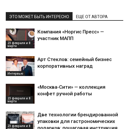
ЭТО МОЖЕТ БЫТЬ ИНТЕРЕСНО
ЕЩЕ ОТ АВТОРА
Компания «Норгис Пресс» —
участник МАПП
23 февраля и 8
марта
Арт Стеклов: семейный бизнес
корпоративных наград
Интервью
«Москва-Сити» — коллекция
конфет ручной работы
23 февраля и 8
марта
Две технологии брендированной
упаковки для гастрономических
23 февраля и 8
подарков: пошаговая инструкция
марта