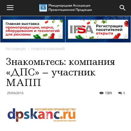
На главную
Новости компаний
Знакомьтесь: компания
«ДПС» – участник
МАПП
29/06/2016
1509
0