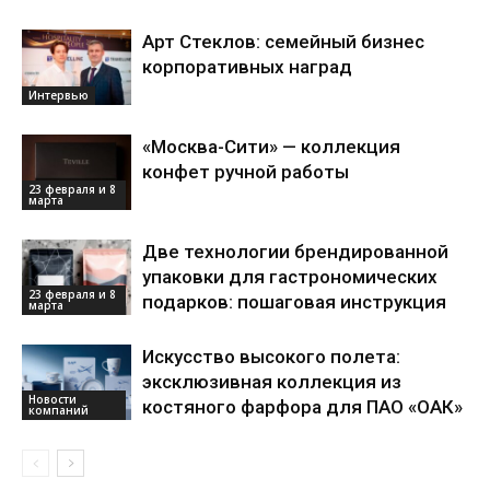
Арт Стеклов: семейный бизнес
корпоративных наград
Интервью
«Москва-Сити» — коллекция
конфет ручной работы
23 февраля и 8
марта
Две технологии брендированной
упаковки для гастрономических
23 февраля и 8
подарков: пошаговая инструкция
марта
Искусство высокого полета:
эксклюзивная коллекция из
Новости
костяного фарфора для ПАО «ОАК»
компаний