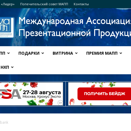
 «Лидер»
Попечительский совет МАПП
Контакты
ПП
ПОДАРКИ
ВИТРИНА
ПРЕМИЯ МАПП
Ассоциация
НХП
МАПП
rbank