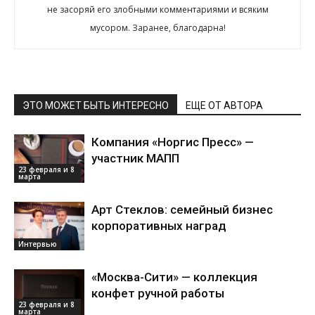
не засоряй его злобными комментариями и всяким
мусором. Заранее, благодарна!
ЭТО МОЖЕТ БЫТЬ ИНТЕРЕСНО
ЕЩЕ ОТ АВТОРА
Компания «Норгис Пресс» —
участник МАПП
23 февраля и 8
марта
Арт Стеклов: семейный бизнес
корпоративных наград
Интервью
«Москва-Сити» — коллекция
конфет ручной работы
23 февраля и 8
марта