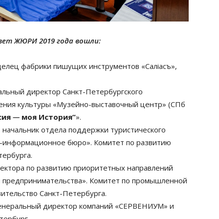
вет ЖЮРИ 2019 года вошли:
делец фабрики пишущих инструментов «Салiасъ»,
ральный директор Санкт-Петербургского
ения культуры «Музейно-выставочный центр» (СПб
сия
—
моя История”
».
, начальник отдела поддержки туристического
о-информационное бюро». Комитет по развитию
тербурга.
иректора по развитию приоритетных направлений
и предпринимательства». Комитет по промышленной
вительство Санкт-Петербурга.
генеральный директор компаний «СЕРВЕНИУМ» и
тербург.