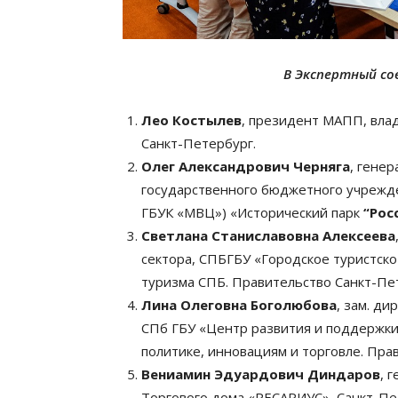
В Экспертный со
Лео Костылев
, президент МАПП, вла
Санкт-Петербург.
Олег Александрович Черняга
, гене
государственного бюджетного учрежд
ГБУК «МВЦ») «Исторический парк
“Рос
Светлана Станиславовна Алексеева
сектора, СПБГБУ «Городское туристск
туризма СПБ. Правительство Санкт-Пе
Лина Олеговна Боголюбова
, зам. д
СПб ГБУ «Центр развития и поддержк
политике, инновациям и торговле. Пра
Вениамин Эдуардович Диндаров
, 
Торгового дома «РЕСАРИУС», Санкт-Пе