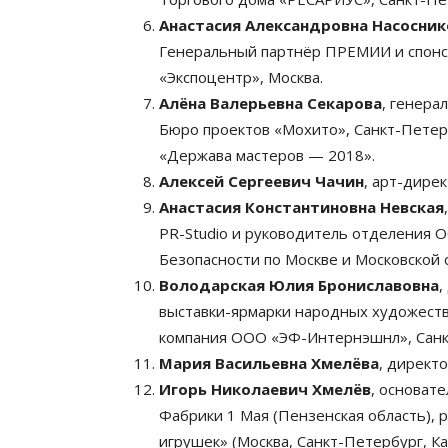
Анастасия Александровна Насосник
Генеральный партнёр ПРЕМИИ и спонс
«Экспоцентр», Москва.
Алёна Валерьевна Секарова
, генера
Бюро проектов «Мохито», Санкт-Петер
«Держава мастеров — 2018».
Алексей Сергеевич Чачин
, арт-дире
Анастасия Константиновна Невская
PR-Studio и руководитель отделения
Безопасности по Москве и Московской 
Володарская Юлия Брониславовна
,
выставки-ярмарки народных художеств
компания ООО «ЭФ-Интернэшнл», Санк
Мария Васильевна Хмелёва
, директ
Игорь Николаевич Хмелёв
, основат
Фабрики 1 Мая (Пензенская область),
игрушек» (Москва, Санкт-Петербург, К