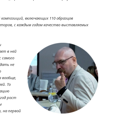
6 композиций, включающих 110 образцов
аторов, с каждым годом качество выставляемых
и
ает в ней
с самого
дать не
о
 вообще,
ей. То
кацию
 год рост
м
, на первой