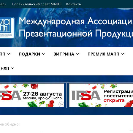
дер»
Попечительский совет МАПП
Контакты
ПП
ПОДАРКИ
ВИТРИНА
ПРЕМИЯ МАПП
Ассоциация
НХП
МАПП
не обидно!