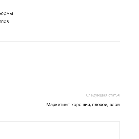
формы
ипов
Следующая статья
Маркетинг: хороший, плохой, злой