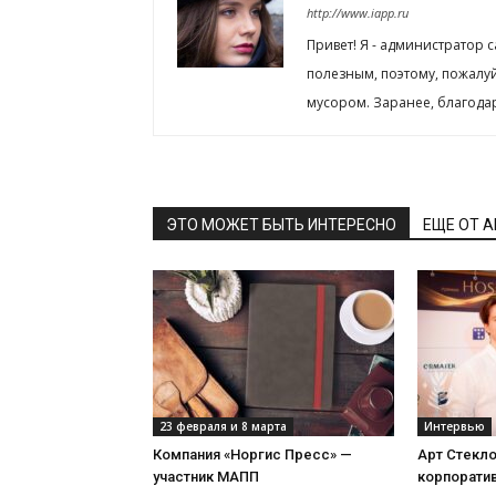
http://www.iapp.ru
Привет! Я - администратор 
полезным, поэтому, пожалу
мусором. Заранее, благода
ЭТО МОЖЕТ БЫТЬ ИНТЕРЕСНО
ЕЩЕ ОТ 
23 февраля и 8 марта
Интервью
Компания «Норгис Пресс» —
Арт Стекл
участник МАПП
корпорати