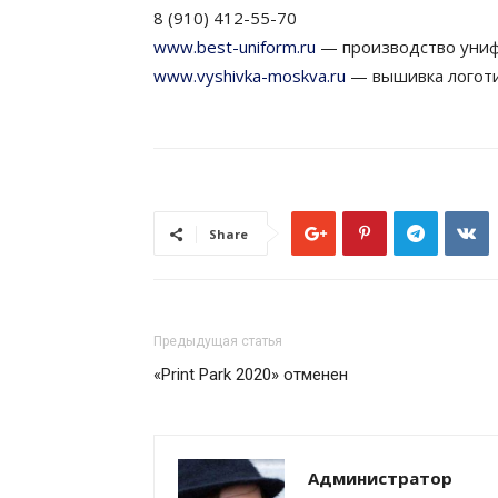
8 (910) 412-55-70
www.best-uniform.ru
— производство уни
www.vyshivka-moskva.ru
— вышивка логот
Share
Предыдущая статья
«Print Park 2020» отменен
Администратор