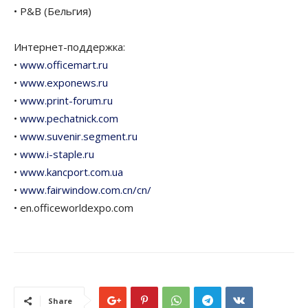
• P&B (Бельгия)
Интернет-поддержка:
•
www.officemart.ru
•
www.exponews.ru
•
www.print-forum.ru
•
www.pechatnick.com
•
www.suvenir.segment.ru
•
www.i-staple.ru
•
www.kancport.com.ua
•
www.fairwindow.com.cn/cn/
• en.officeworldexpo.com
Share