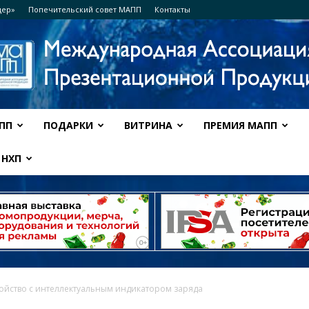
дер»
Попечительский совет МАПП
Контакты
ПП
ПОДАРКИ
ВИТРИНА
ПРЕМИЯ МАПП
Ассоциация
НХП
МАПП
ойство с интеллектуальным индикатором заряда