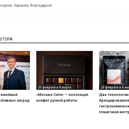
сором. Заранее, благодарна!
АВТОРА
23 февраля и 8 марта
23 февраля и 8 ма
 семейный
«Москва-Сити» — коллекция
Две технологии
ративных наград
конфет ручной работы
брендированной
гастрономическ
пошаговая инст