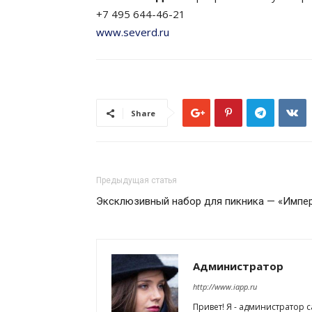
+7 495 644-46-21
www.severd.ru
Share
Предыдущая статья
Эксклюзивный набор для пикника — «Импе
Администратор
http://www.iapp.ru
Привет! Я - администратор 