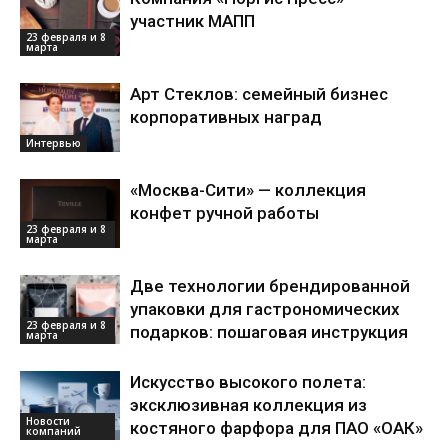
участник МАПП
23 февраля и 8
марта
Арт Стеклов: семейный бизнес
корпоративных наград
Интервью
«Москва-Сити» — коллекция
конфет ручной работы
23 февраля и 8
марта
Две технологии брендированной
упаковки для гастрономических
23 февраля и 8
подарков: пошаговая инструкция
марта
Искусство высокого полета:
эксклюзивная коллекция из
Новости
костяного фарфора для ПАО «ОАК»
компаний