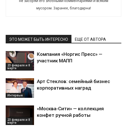
не засоряй его злобными комментариями и всяким
мусором. Заранее, благодарна!
ЭТО МОЖЕТ БЫТЬ ИНТЕРЕСНО
ЕЩЕ ОТ АВТОРА
Компания «Норгис Пресс» —
участник МАПП
23 февраля и 8
марта
Арт Стеклов: семейный бизнес
корпоративных наград
Интервью
«Москва-Сити» — коллекция
конфет ручной работы
23 февраля и 8
марта