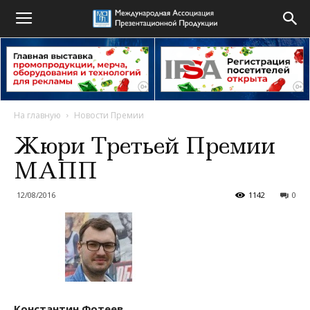
На главную
Новости Премии
Жюри Третьей Премии
МАПП
12/08/2016
1142
0
Константин Фотеев
,