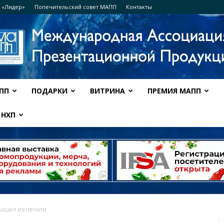
 «Лидер»
Попечительский совет МАПП
Контакты
ПП
ПОДАРКИ
ВИТРИНА
ПРЕМИЯ МАПП
Ассоциация
НХП
МАПП
ышел из печати