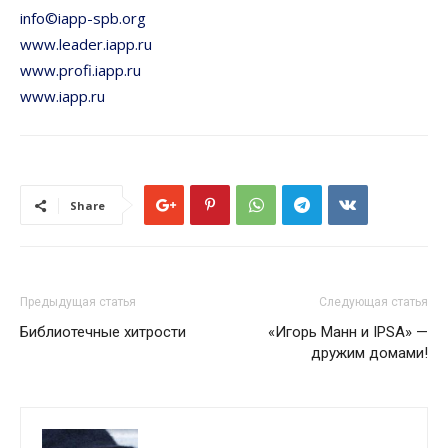
info©iapp-spb.org
www.leader.iapp.ru
www.profi.iapp.ru
www.iapp.ru
Share
Предыдущая статья
Следующая статья
Библиотечные хитрости
«Игорь Манн и IPSA» —
дружим домами!