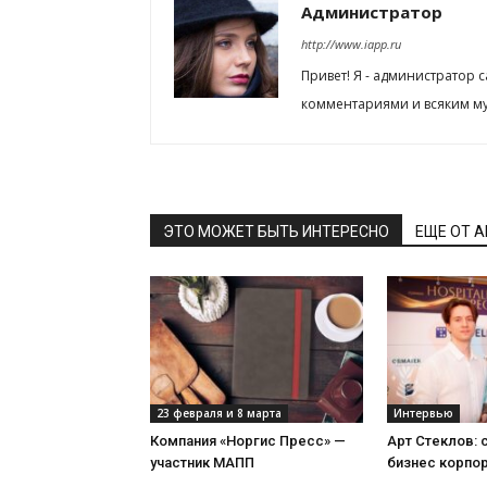
Администратор
http://www.iapp.ru
Привет! Я - администратор 
комментариями и всяким му
ЭТО МОЖЕТ БЫТЬ ИНТЕРЕСНО
ЕЩЕ ОТ 
23 февраля и 8 марта
Интервью
Компания «Норгис Пресс» —
Арт Стеклов:
участник МАПП
бизнес корпо