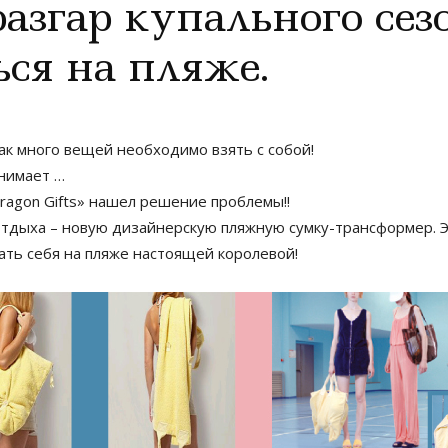
азгар купального сез
ься на пляже.
ак много вещей необходимо взять с собой!
анимает …
«Dragon Gifts» нашел решение проблемы!!
тдыха – новую дизайнерскую пляжную сумку-трансформер. Эт
ть себя на пляже настоящей королевой!