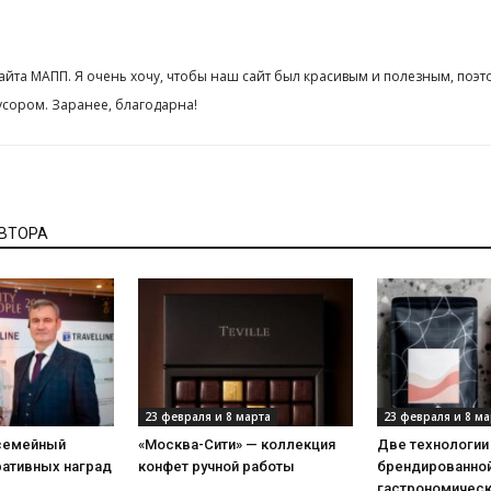
сайта МАПП. Я очень хочу, чтобы наш сайт был красивым и полезным, поэт
сором. Заранее, благодарна!
АВТОРА
23 февраля и 8 марта
23 февраля и 8 ма
 семейный
«Москва-Сити» — коллекция
Две технологии
ративных наград
конфет ручной работы
брендированной
гастрономическ