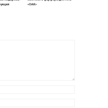
рукция
«ОАК»