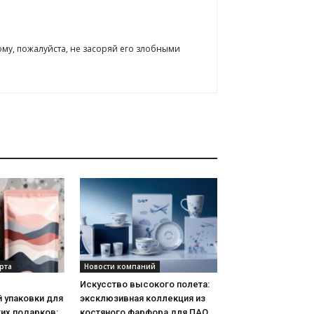
ому, пожалуйста, не засоряй его злобными
рта
Новости компаний
Искусство высокого полета:
 упаковки для
эксклюзивная коллекция из
их подарков:
костяного фарфора для ПАО