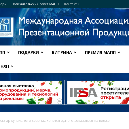
дер»
Попечительский совет МАПП
Контакты
ПП
ПОДАРКИ
ВИТРИНА
ПРЕМИЯ МАПП
Ассоциация
НХП
МАПП
азгар купального сезона…хочется одного…оказаться на пляже.