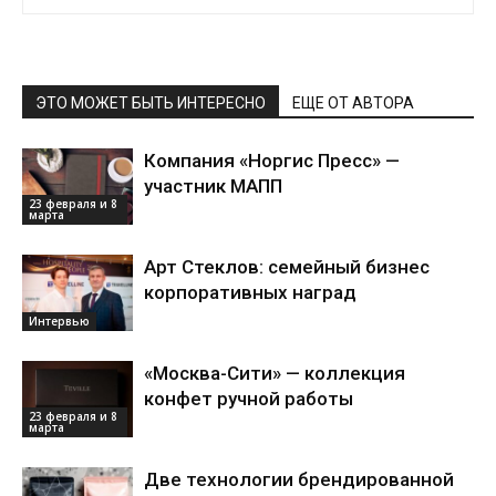
ЭТО МОЖЕТ БЫТЬ ИНТЕРЕСНО
ЕЩЕ ОТ АВТОРА
Компания «Норгис Пресс» —
участник МАПП
23 февраля и 8
марта
Арт Стеклов: семейный бизнес
корпоративных наград
Интервью
«Москва-Сити» — коллекция
конфет ручной работы
23 февраля и 8
марта
Две технологии брендированной