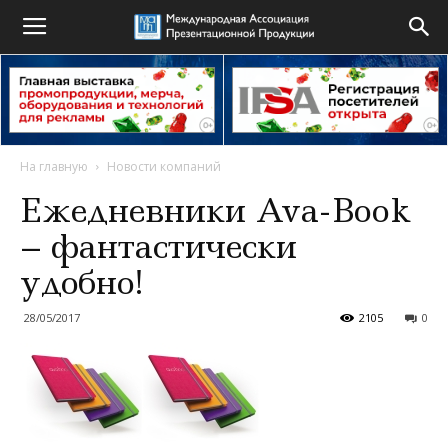
На главную
Новости компаний
Ежедневники Ava-Book
– фантастически
удобно!
28/05/2017
2105
0