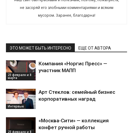
не засоряй его злобными комментариями и всяким
мусором. Заранее, благодарна!
ЭТО МОЖЕТ БЫТЬ ИНТЕРЕСНО
ЕЩЕ ОТ АВТОРА
Компания «Норгис Пресс» —
участник МАПП
23 февраля и 8
марта
Арт Стеклов: семейный бизнес
корпоративных наград
Интервью
«Москва-Сити» — коллекция
конфет ручной работы
23 февраля и 8