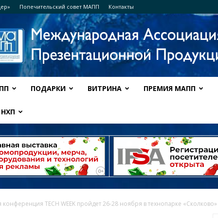
дер»
Попечительский совет МАПП
Контакты
ПП
ПОДАРКИ
ВИТРИНА
ПРЕМИЯ МАПП
Ассоциация
НХП
МАПП
 конференция TECH WEEK пройдет 26-28 ноября в технопарке «Сколково»