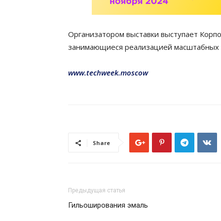
Организатором выставки выступает Корпор
занимающиеся реализацией масштабных п
www.techweek.moscow
Share
Предыдущая статья
Гильоширования эмаль