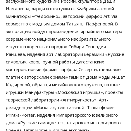
заслуженного художника России, скульптора Даши
Намдакова, ларцы и шкатулки от Фабрики лаковой
миниатюры «Федоскино», авторский фарфор Art-Via
совместно с модным домом Татьяны Парфеновой. В
экспозицию войдут произведения ярчайшего мастера
современного национального изобразительного
искусства коренных народов Сибири Геннадия
Райшева, изделия арт-лаборатории керамики «Русские
символы», ковры ручной работы дагестанских
мастеров, новые формы фарфора Сысерти, шелковые
платки с авторскими орнаментами от Дома моды Айшат
Кадыровой, образцы михайловского кружева, ватные
игрушки Мануфактуры «Московская игрушка», проекты
творческой лаборатории «Антихрупкость», Арт-
резиденции «Маскага», текстильной IT-платформы
Print-a-Porter, изделия Императорского ювелирного
дома «Русские самоцветы», татарского интерьерного
бренда Tatar Home и другие экспонаты.