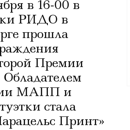
ября в 16-00 в
вки РИДО в
рге прошла
граждения
Второй Премии
 Обладателем
мии МАПП и
туэтки стала
Парацельс Принт»