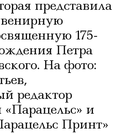
оторая представила
увенирную
священную 175-
рождения Петра
ского. На фото:
тьев,
ый редактор
 «Парацельс» и
Парацельс Принт»