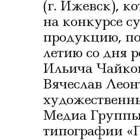
(г. Ижевск), к
на конкурсе с
продукцию, по
летию со дня 
Ильича Чайков
Вячеслав Леон
художественн
Медиа Группы
типографии «