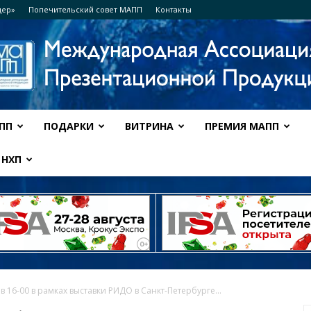
дер»
Попечительский совет МАПП
Контакты
ПП
ПОДАРКИ
ВИТРИНА
ПРЕМИЯ МАПП
Ассоциация
НХП
МАПП
в 16-00 в рамках выставки РИДО в Санкт-Петербурге...