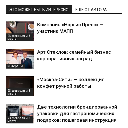
ЭТО МОЖЕТ БЫТЬ ИНТЕРЕСНО
ЕЩЕ ОТ АВТОРА
Компания «Норгис Пресс» —
участник МАПП
23 февраля и 8
марта
Арт Стеклов: семейный бизнес
корпоративных наград
Интервью
«Москва-Сити» — коллекция
конфет ручной работы
23 февраля и 8
марта
Две технологии брендированной
упаковки для гастрономических
23 февраля и 8
подарков: пошаговая инструкция
марта