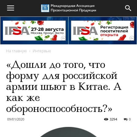
На главную
Интервью
«Дошли до того, что
форму для российской
армии шьют в Китае. А
как же
обороноспособность?»
09/01/2020
3294
0