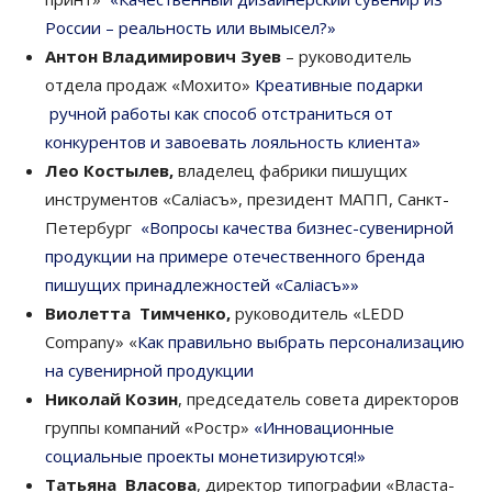
России – реальность или вымысел?»
Антон Владимирович Зуев
– руководитель
отдела продаж «Мохито»
Креативные
подарки
ручной работы как способ отстраниться от
конкурентов и завоевать лояльность клиента
»
Лео Костылев,
владелец фабрики пишущих
инструментов «Салiасъ», президент МАПП, Санкт-
Петербург
«Вопросы качества бизнес-сувенирной
продукции на примере отечественного бренда
пишущих принадлежностей «Салiасъ»
»
Виолетта Тимченко,
руководитель «LEDD
Company» «
Как правильно выбрать персонализацию
на сувенирной продукции
Николай Козин
, председатель совета директоров
группы компаний «Ростр»
«
Инновационные
социальные проекты монетизируются!
»
Татьяна Власова
, директор типографии «Власта-