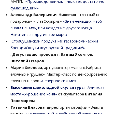
МАПП,
«
Производственник – человек достаточно
сумасшедший
»
Александр Валерьевич Никитин
– главный по
подарочкам «ГлавСюрприз»
«Знай ненаших, чтоб
знали наших»
, или Хождение другого купца
Никитина за другие три моря
»
Столбушинский продукт как гастрономический
бренд:
«Ощути вкус русской традиции!»
.
Дегустацию проводят: Вадим Яхонтов,
Виталий Озеров
Мария Хмелева
, арт-директор музея «Фабрика
ёлочных игрушек». Мастер-класс по декорированию
ёлочных шаров
«Северное сияние»
Высекание шоколадной скульптуры
Аничкова
моста
«Укрощение коня»
от скульптора
Виталия
Пономарева
Татьяна Власова
, директор типографии «Власта-
принт»
«
Качественный дизайнерский сувенир из