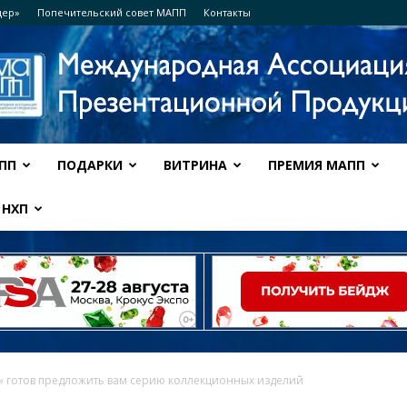
дер»
Попечительский совет МАПП
Контакты
ПП
ПОДАРКИ
ВИТРИНА
ПРЕМИЯ МАПП
Ассоциация
НХП
МАПП
 готов предложить вам серию коллекционных изделий