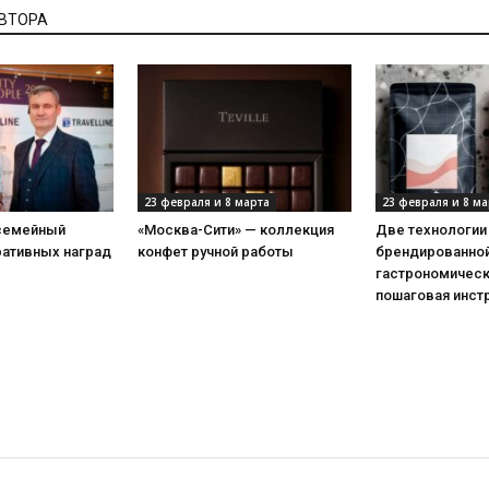
АВТОРА
23 февраля и 8 марта
23 февраля и 8 ма
 семейный
«Москва-Сити» — коллекция
Две технологии
ративных наград
конфет ручной работы
брендированной
гастрономическ
пошаговая инст