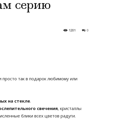
ам серию
1201
0
и просто так в подарок любимому или
ых на стекле
.
ослепительного свечения
, кристаллы
исленные блики всех цветов радуги.