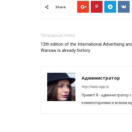
Share
Предыдущая статья
13th edition of the International Advertising a
Warsaw is already history.
Администратор
http://www.iapp.ru
Привет! Я - администратор 
комментариями и всяким му