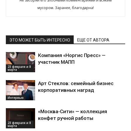
не засоряй его злобными комментариями и всяким
мусором. Заранее, благодарна!
ЭТО МОЖЕТ БЫТЬ ИНТЕРЕСНО
ЕЩЕ ОТ АВТОРА
Компания «Норгис Пресс» —
участник МАПП
23 февраля и 8
марта
Арт Стеклов: семейный бизнес
корпоративных наград
Интервью
«Москва-Сити» — коллекция
конфет ручной работы
23 февраля и 8
марта