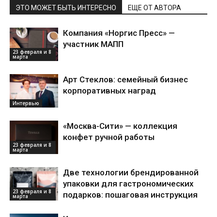
ЭТО МОЖЕТ БЫТЬ ИНТЕРЕСНО
ЕЩЕ ОТ АВТОРА
Компания «Норгис Пресс» —
участник МАПП
23 февраля и 8
марта
Арт Стеклов: семейный бизнес
корпоративных наград
Интервью
«Москва-Сити» — коллекция
конфет ручной работы
23 февраля и 8
марта
Две технологии брендированной
упаковки для гастрономических
23 февраля и 8
подарков: пошаговая инструкция
марта