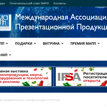
дер»
Попечительский совет МАПП
Контакты
ПП
ПОДАРКИ
ВИТРИНА
ПРЕМИЯ МАПП
Ассоциация
НХП
МАПП
рограмма Бизнес‑конференции Print Park