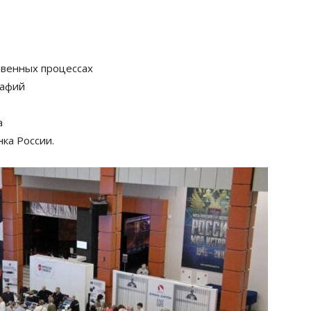
твенных процессах
рафий
а
ка России.