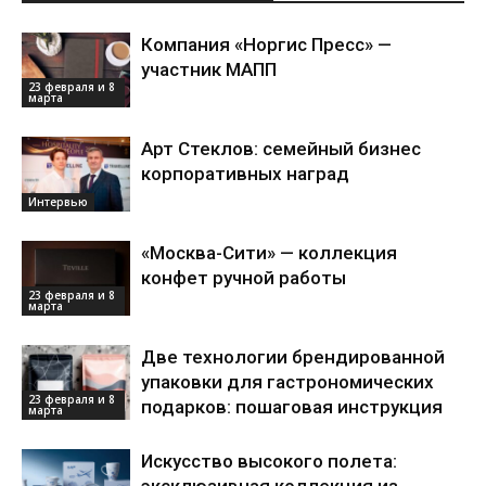
Компания «Норгис Пресс» —
участник МАПП
23 февраля и 8
марта
Арт Стеклов: семейный бизнес
корпоративных наград
Интервью
«Москва-Сити» — коллекция
конфет ручной работы
23 февраля и 8
марта
Две технологии брендированной
упаковки для гастрономических
23 февраля и 8
подарков: пошаговая инструкция
марта
Искусство высокого полета:
эксклюзивная коллекция из