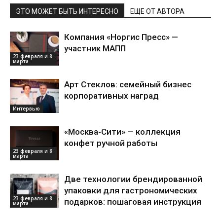
ЭТО МОЖЕТ БЫТЬ ИНТЕРЕСНО
ЕЩЕ ОТ АВТОРА
Компания «Норгис Пресс» —
участник МАПП
23 февраля и 8
марта
Арт Стеклов: семейный бизнес
корпоративных наград
Интервью
«Москва-Сити» — коллекция
конфет ручной работы
23 февраля и 8
марта
Две технологии брендированной
упаковки для гастрономических
23 февраля и 8
подарков: пошаговая инструкция
марта