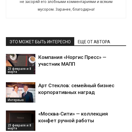
не засоряй его злобными комментариями и всяким
мусором. Заранее, благодарна!
ЭТО МОЖЕТ БЫТЬ ИНТЕРЕСНО
ЕЩЕ ОТ АВТОРА
Компания «Норгис Пресс» —
участник МАПП
23 февраля и 8
марта
Арт Стеклов: семейный бизнес
корпоративных наград
Интервью
«Москва-Сити» — коллекция
конфет ручной работы
23 февраля и 8
марта