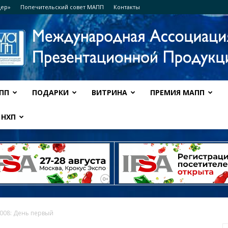
дер»
Попечительский совет МАПП
Контакты
ПП
ПОДАРКИ
ВИТРИНА
ПРЕМИЯ МАПП
Ассоциация
НХП
МАПП
008: День первый