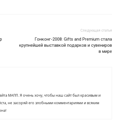
Следующая статья
р
Гонконг-2008: Gifts and Premium стала
крупнейшей выставкой подарков и сувениров
в мире
сайта МАПП. Я очень хочу, чтобы наш сайт был красивым и
йста, не засоряй его злобными комментариями и всяким
рна!